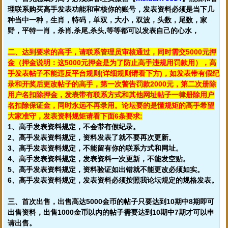
理联系购买高手发表功能和审核你的账号，发表资料必须是当下几
种当中一种，生肖，特码，单双，大小，双波，头数，尾数，家
野，平特一肖，杀肖,杀尾,杀头,等等都可以发表自己的心水，
二、达到要求的高手，请联系管理员审核通过，同时需交5000元押
金（押金说明：这5000元押金是为了防止高手违规用罚款用），高
手发表帖子不能违反平台规则(详细规则请看下方)，如发表带有假纪
录和开奖后更改帖子的高手，第一次警告罚款2000元，第二次册除
用户名扣除押金，发表带有联系方式和其他网址帖子一律册除用户
名扣除保证金，同时永远不再录用。论坛
要的是懂规矩的高手希望
大家准守，发表资料规矩请看下面6条要求:
1、高手发表资料规定，不会带有假纪录。
2、高手发表资料规定，资料发表了就不要再次更新。
3、高手发表资料规定，不能留有你的联系方式和网址。
4、高手发表资料规定，发表资料一次更新，不能发空贴。
5、高手发表资料规定，资料验证如出错就不能更改必须如实。
6、高手发表资料规定，发表资料必须按照我论坛规定的规格发表。
三、首次出售，出售高达5000金币的帖子只要达到10期中8期即可
出售资料，出售1000金币以内的帖子需要达到10期中7期才可以申
请出售。